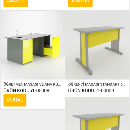
ANALOG
ANALOG
ÖĞRETMEN MASASI VE ANA KUMANDA PANELİ ( COMPAKT DİJİTAL )
ÖĞRENCİ MASASI STANDART 60X180 CM
ÜRÜN KODU
i1-00008
ÜRÜN KODU
i1-00009
DİJİTAL