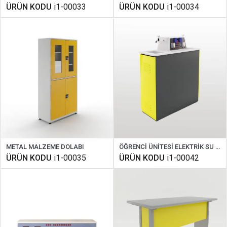
ÜRÜN KODU
i1-00033
ÜRÜN KODU
i1-00034
METAL MALZEME DOLABI
ÖĞRENCİ ÜNİTESİ ELEKTRİK SU GAZ ÇİFT TARAFLI ( TEK YÜZLÜ )
ÜRÜN KODU
i1-00035
ÜRÜN KODU
i1-00042