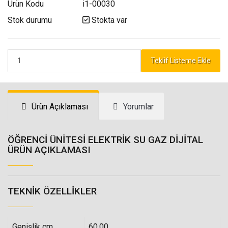
Ürün Kodu
i1-00030
Stok durumu
Stokta var
Teklif Listeme Ekle
Ürün Açıklaması
Yorumlar
ÖĞRENCİ ÜNİTESİ ELEKTRİK SU GAZ DİJİTAL
ÜRÜN AÇIKLAMASI
TEKNIK ÖZELLIKLER
Genişlik cm
60.00