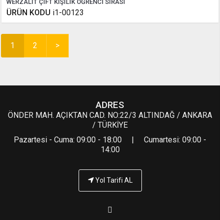
WERZALİT ÇİFT KİŞİLİK ÖĞRENCİ SIRASI
ÜRÜN KODU
i1-00123
1
2
>
ADRES
ÖNDER MAH. AÇIKTAN CAD. NO:22/3 ALTINDAĞ / ANKARA
/ TÜRKİYE
Pazartesi - Cuma: 09:00 - 18:00 | Cumartesi: 09:00 -
14:00
Yol Tarifi AL