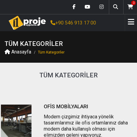
0
İ
+90 546 913 17 00
ÖĞRETMEN MASASI VE ANA KUMANDA PANELİ ( STANDART )
24 KİŞİLİK KİMYA LABORATUVAR LİSTESİ U SİSTEM YERLEŞİM
24 KİŞİLİK BİYOLOJİ LABORATUVAR LİSTESİ U SİSTEM YERLEŞİM
TÜM KATEGORILER
Anasayfa
Tüm Kategoriler
TÜM KATEGORILER
OFİS MOBİLYALARI
Modern çizgimiz ihtiyaca yönelik
tasarımlarımız ile ofis ortamlarınız daha
modern daha kullanışlı olması için
elimizden geleni yapıyoruz.