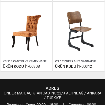
YS 115 KANTİN VE YEMEKHANE SANDALYESİ
OS 101 WERZALİT SANDALYE
ÜRÜN KODU
İ1-00308
ÜRÜN KODU
İ1-00312
ADRES
ÖNDER MAH. AÇIKTAN CAD. NO:22/3 ALTINDAĞ / ANKARA
/ TÜRKİYE
Pazartesi - Cuma: 09:00 - 18:00 | Cumartesi: 09:00 -